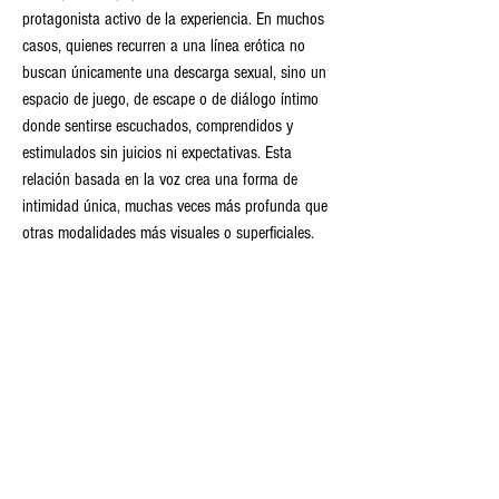
protagonista activo de la experiencia. En muchos 
casos, quienes recurren a una línea erótica no 
buscan únicamente una descarga sexual, sino un 
espacio de juego, de escape o de diálogo íntimo 
donde sentirse escuchados, comprendidos y 
estimulados sin juicios ni expectativas. Esta 
relación basada en la voz crea una forma de 
intimidad única, muchas veces más profunda que 
otras modalidades más visuales o superficiales.
El valor añadido de las llamadas eróticas radica 
también en su carácter privado y seguro. A 
diferencia de otros medios que implican 
exposición directa o intercambio de imágenes, 
una llamada permite mantener el anonimato 
completo y controlar el grado de implicación 
emocional o sexual en todo momento. Además, la 
mayoría de los servicios profesionales de línea 
erótica cuentan con operadoras y operadores 