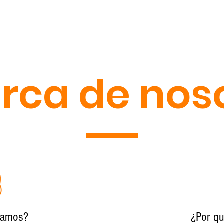
VÍOS
INICIO
NOSOTROS
SERV
rca de nos
iamos?
¿Por q