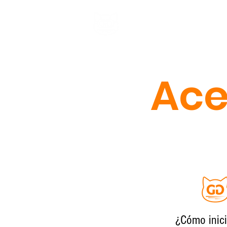
GATO GORDO EN
Ace
¿Cómo inic