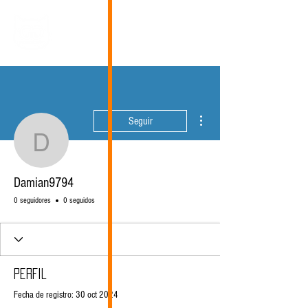
Más acciones
Seguir
Damian9794
Damian9794
0 seguidores
0 seguidos
Perfil
Fecha de registro: 30 oct 2024