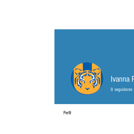
GATO GORDO EN
Ivanna 
0
seguidores
Perfil