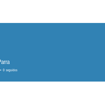
VÍOS
INICIO
NOSOTROS
SERV
Parra
0
seguidos