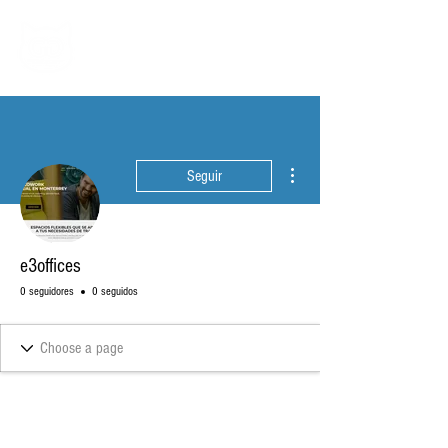
Más acciones
Seguir
e3offices
0 seguidores
0 seguidos